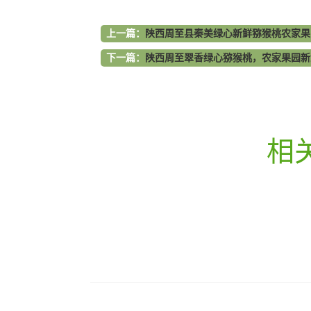
上一篇：
陕西周至县秦美绿心新鲜猕猴桃农家果
下一篇：
陕西周至翠香绿心猕猴桃，农家果园新
相