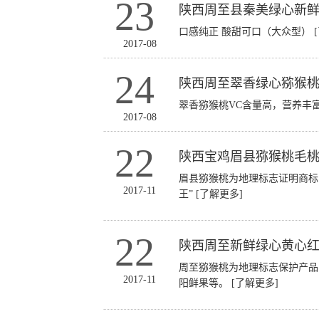
23
陕西周至县秦美绿心新
口感纯正 酸甜可口（大众型）
2017-08
24
陕西周至翠香绿心猕猴
翠香猕猴桃VC含量高，营养丰
2017-08
22
陕西宝鸡眉县猕猴桃毛
眉县猕猴桃为地理标志证明商标
2017-11
王”
[了解更多]
22
陕西周至新鲜绿心黄心
周至猕猴桃为地理标志保护产品
2017-11
阳鲜果等。
[了解更多]