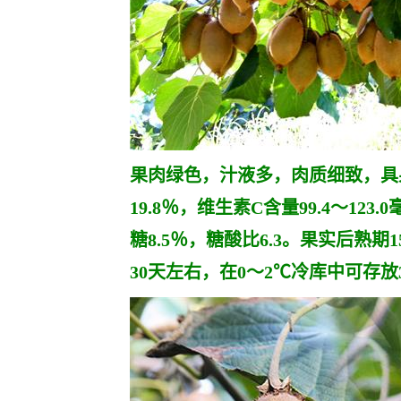
果肉绿色，汁液多，肉质细致，具果
19.8％，维生素C含量99.4～123
糖8.5％，糖酸比6.3。果实后熟期
30天左右，在0～2℃冷库中可存