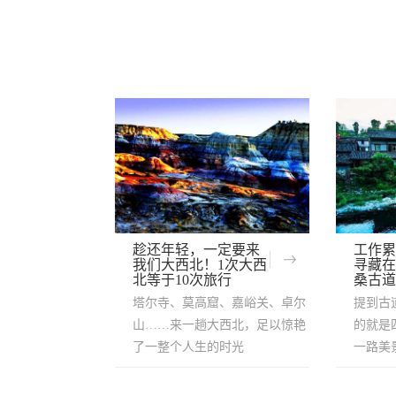
趁还年轻，一定要来
工作累
我们大西北！1次大西
寻藏在
北等于10次旅行
桑古道
塔尔寺、莫高窟、嘉峪关、卓尔
提到古
山……来一趟大西北，足以惊艳
的就是
了一整个人生的时光
一路美