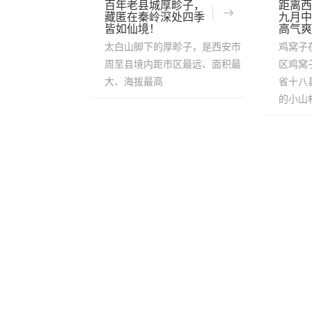
百年老县城厚畛子，
距离西
藏匿在秦岭深处四季
九月中
皆如仙境！
高气爽
太白山脚下的厚畛子，是西安市
鸡窝子
周至县境内距市区最远、面积最
区鸡窝
大、海拔最高
省十八县
的小山