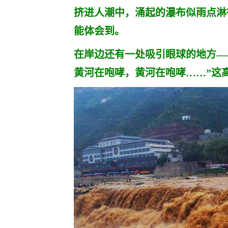
挤进人潮中，涌起的瀑布似雨点淋
能体会到。
在岸边还有一处吸引眼球的地方—
黄河在咆哮，黄河在咆哮……”这