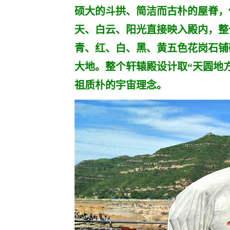
硕大的斗拱、简洁而古朴的屋脊，
天、白云、阳光直接映入殿内，整
青、红、白、黑、黄五色花岗石铺
大地。整个轩辕殿设计取“天圆地
祖质朴的宇宙理念。