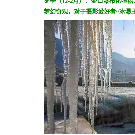
冬季（12-2月）：壶口瀑布化喧
梦幻奇观，对于摄影爱好者“冰瀑玉