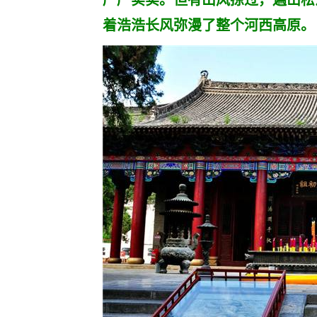
严严实实。但有山风掠过，遍山松
着浩浩长风弥漫了整个河西高原。