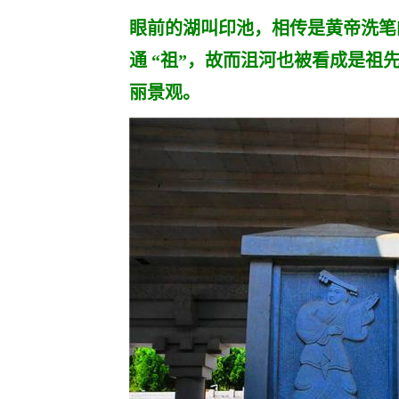
眼前的湖叫印池，相传是黄帝洗笔
通 “祖”，故而沮河也被看成是祖
丽景观。