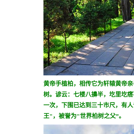
黄帝手植柏，相传它为轩辕黄帝亲手
树。谚云：七楼八擤半，圪里圪瘩
一次，下围已达到三十市尺，有人
王"，被誉为"世界柏树之父”。