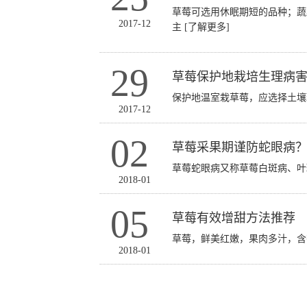
草莓可选用休眠期短的品种；蔬
2017-12
主
[了解更多]
29
草莓保护地栽培生理病
保护地温室栽草莓，应选择土
2017-12
02
草莓采果期谨防蛇眼病
草莓蛇眼病又称草莓白斑病、
2018-01
05
草莓有效增甜方法推荐
草莓，鲜美红嫩，果肉多汁，
2018-01