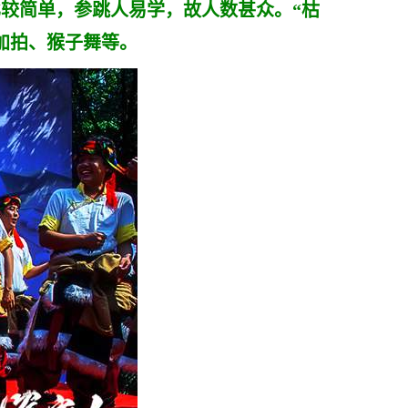
较简单，参跳人易学，故人数甚众。“枯
加拍、猴子舞等。