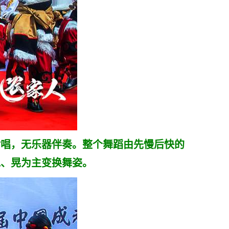
唱，无乐器伴奏。整个舞蹈由先慢后快的
甩、晃为主变换舞姿。