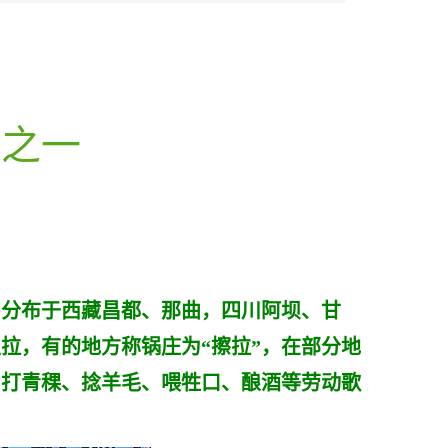
蹈之一
，分布于西藏昌都、那曲，四川阿坝、甘
拉，有的地方称锅庄为“擦拉”，在部分地
了打青稞、捻羊毛、喂牲口、酿酒等劳动歌
。