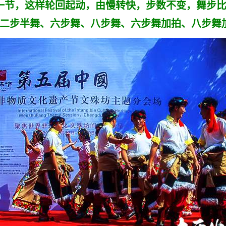
一节，这样轮回起动，由慢转快，步数不变，舞步比
有二步半舞、六步舞、八步舞、六步舞加拍、八步舞