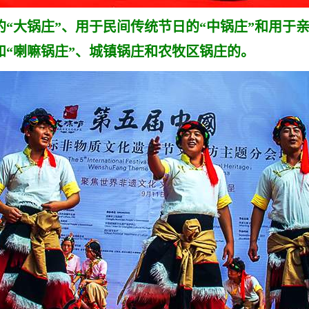
大锅庄”、用于民间传统节日的“中锅庄”和用于亲
和“喇嘛锅庄”、城镇锅庄和农牧区锅庄的。