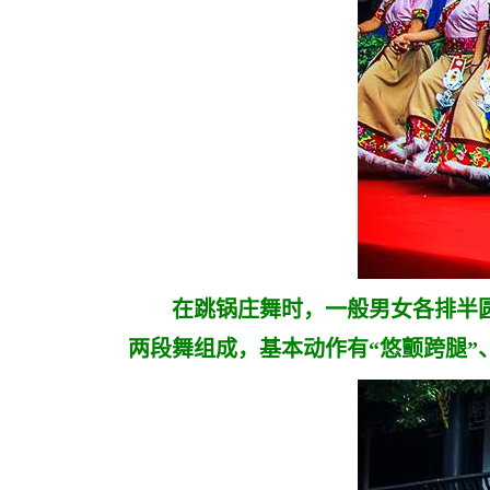
在跳锅庄舞时，一般男女各排半圆
两段舞组成，基本动作有“悠颤跨腿”