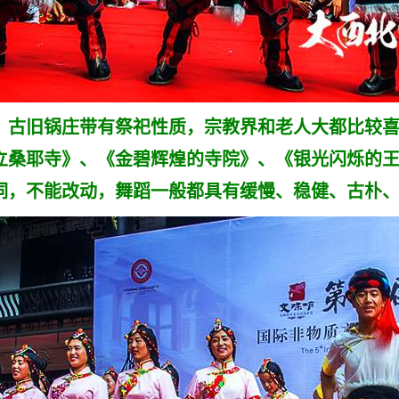
古旧锅庄带有祭祀性质，宗教界和老人大都比较喜
立桑耶寺》、《金碧辉煌的寺院》、《银光闪烁的
词，不能改动，舞蹈一般都具有缓慢、稳健、古朴