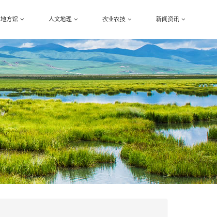
地方馆
人文地理
农业农技
新闻资讯
陕西
蔬菜种植
农村资讯
甘肃
水果瓜果
三农政策
宁夏
花草苗木
关于我们
青海
家禽畜牧
新疆
五谷粮食
路线
经济作物
小吃
农资农机