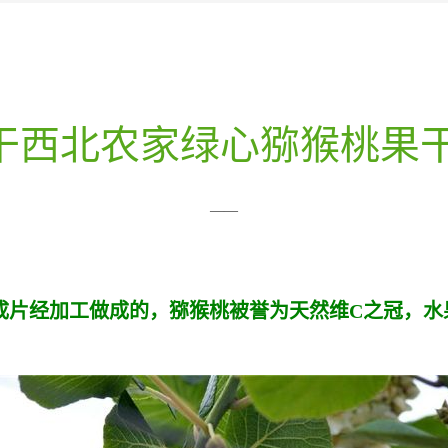
西北农家绿心猕猴桃果干零
——
成片经加工做成的，猕猴桃被誉为天然维C之冠，水