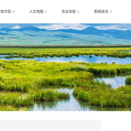
地方馆
人文地理
农业农技
新闻资讯
陕西
蔬菜种植
农村资讯
甘肃
水果瓜果
三农政策
宁夏
花草苗木
关于我们
青海
家禽畜牧
新疆
五谷粮食
路线
经济作物
小吃
农资农机