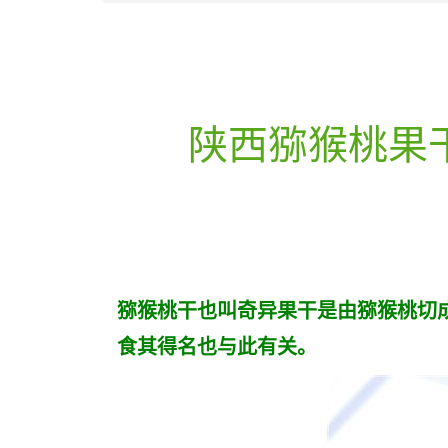
陕西猕猴桃果干
猕猴桃干也叫奇异果干是由猕猴桃切
食其得名也与此有关。