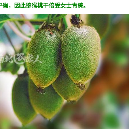
平衡，因此猕猴桃干倍受女士青睐。